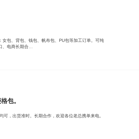
接：女包、背包、钱包、帆布包、PU包等加工订单。可纯
口、电商长期合…
菱格包。
单均可，出货准时。长期合作，欢迎各位老总携单来电。