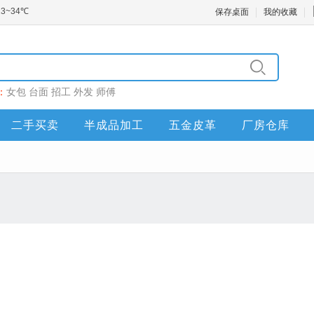
保存桌面
我的收藏
：
女包
台面
招工
外发
师傅
二手买卖
半成品加工
五金皮革
厂房仓库