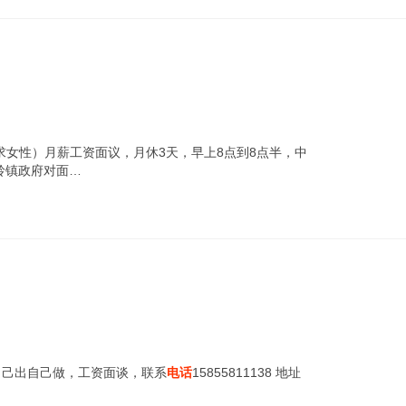
求女性）月薪工资面议，月休3天，早上8点到8点半，中
岭镇政府对面…
自己出自己做，工资面谈，联系
电话
15855811138 地址