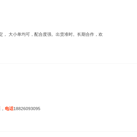
定， 大小单均可，配合度强。出货准时。长期合作，欢
面，
电话
18826093095