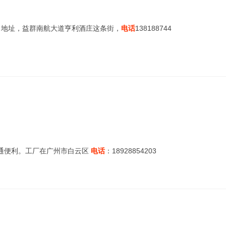
，地址，益群南航大道亨利酒庄这条街，
电话
138188744
通便利。工厂在广州市白云区
电话
：18928854203