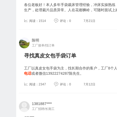
各位老板好！本人多年手袋裁床管理经验，冲床实操熟练
生产，处理裁片品质异常。人在花都狮岭，可随时面试上
阅读：1514
评论：0
7月21日
陈明
工厂接单/找订单
寻找真皮女包手袋订单
工厂以真皮女包手袋为主，找长期合作的客户，工厂8个
电话
或者微信13922274287陈先生。
阅读：2347
评论：0
7月12日
1381887****
工厂招聘/长期工