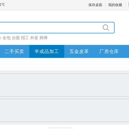
保存桌面
我的收藏
：
女包
台面
招工
外发
师傅
二手买卖
半成品加工
五金皮革
厂房仓库