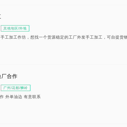
工
其他地区/外地
的手工加工作坊，想找一个货源稳定的工厂外发手工加工，可自提货
边厂合作
广州/花都/狮岭
作 外单油边 有意联系