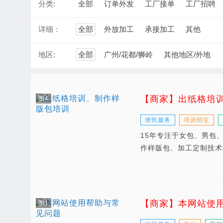
分类:
全部
订单外发
工厂接单
工厂招聘
详细：
全部
外放加工
承接加工
其他
地区:
全部
广州/花都/狮岭
其他地区/外地
【商家】出纸格培
图4
便民服务
培训招生
15年专注于女包、男包
作样版包、加工定制技术
【商家】本网站使
图1