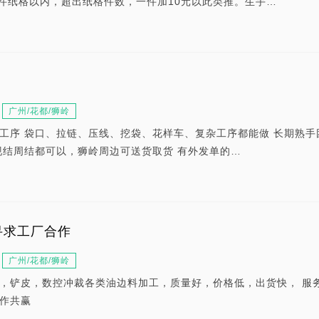
十件纸格以内，超出纸格件数，一件加10元以此类推。生手…
广州/花都/狮岭
工序 袋口、拉链、压线、挖袋、花样车、复杂工序都能做 长期熟手
现结周结都可以，狮岭周边可送货取货 有外发单的…
寻求工厂合作
广州/花都/狮岭
，铲皮，数控冲裁各类油边料加工，质量好，价格低，出货快， 服
作共赢