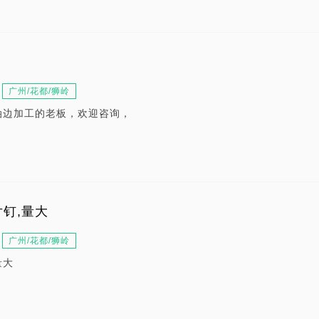
广州/花都/狮岭
油边加工的老板，欢迎咨询，
钉,量大
广州/花都/狮岭
量大