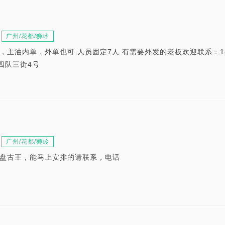
广州/花都/狮岭
主油内单，外单也可 人员固定7人 有需要外发的老板欢迎联系：181
结四队三街4号
广州/花都/狮岭
盘古王，能马上安排的请联系，电话