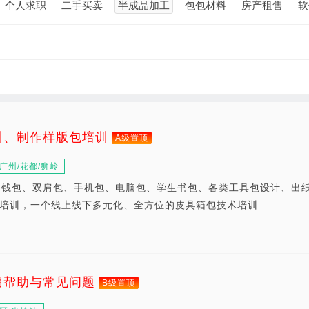
个人求职
二手买卖
半成品加工
包包材料
房产租售
软
训、制作样版包培训
A级置顶
广州/花都/狮岭
、钱包、双肩包、手机包、电脑包、学生书包、各类工具包设计、出
培训，一个线上线下多元化、全方位的皮具箱包技术培训…
用帮助与常见问题
B级置顶