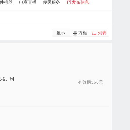
件机器
电商直播
便民服务
发布信息
显示
方框
列表
纸格、制
有效期358天