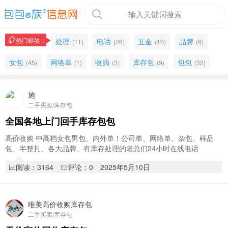
输入关键词搜索
热门标签：
处理
电话
五金
品牌
(11)
(26)
(10)
(6)
女包
网络单
收购
库存包
包包
(45)
(1)
(3)
(9)
(32)
施
二手买卖/库存包
全国各地上门回手库存包包
高价收购 中高档女包男包、内外单！公司单、网络单、杂包、样品
包、半整扎、各大品牌、有库存处理的老总们24小时在线电话
15322224200，介绍酬谢[握手] 另收五金、拉链、皮…
阅读：3164
评论：0
2025年5月10日
唯美高价收购库存包
二手买卖/库存包