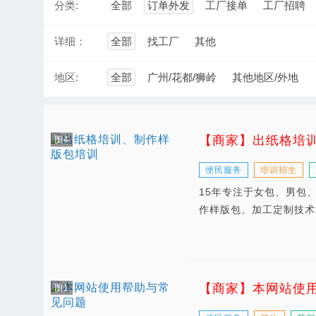
分类:
全部
订单外发
工厂接单
工厂招聘
详细：
全部
找工厂
其他
地区:
全部
广州/花都/狮岭
其他地区/外地
【商家】出纸格培
图4
便民服务
培训招生
15年专注于女包、男包
作样版包、加工定制技术
【商家】本网站使
图1