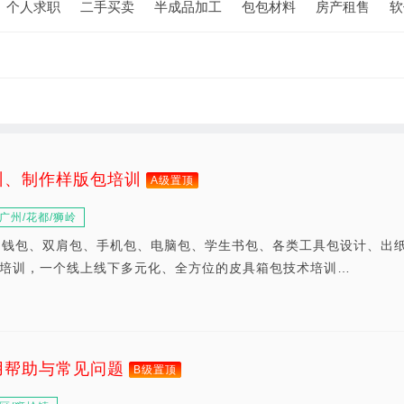
个人求职
二手买卖
半成品加工
包包材料
房产租售
软
训、制作样版包培训
A级置顶
广州/花都/狮岭
、钱包、双肩包、手机包、电脑包、学生书包、各类工具包设计、出
培训，一个线上线下多元化、全方位的皮具箱包技术培训…
用帮助与常见问题
B级置顶