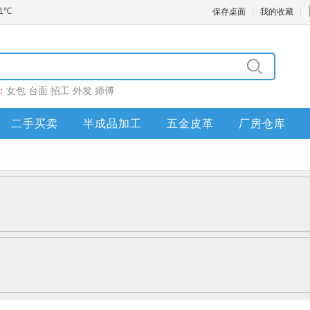
保存桌面
我的收藏
：
女包
台面
招工
外发
师傅
二手买卖
半成品加工
五金皮革
厂房仓库