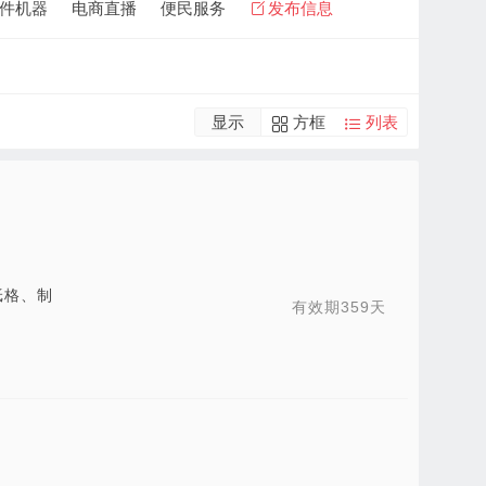
件机器
电商直播
便民服务
发布信息
显示
方框
列表
纸格、制
有效期359天