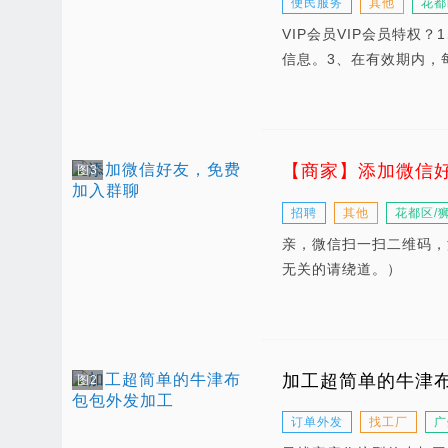
便民服务
其他
花都
VIP会员VIP会员特
信息。3、在有效期内，
【商家】添加微信
图3
招聘
其他
花都区/
亲，微信扫一扫二维码，
无关的请绕道。）
加工超简单的牛津
图2
订单外发
找工厂
广