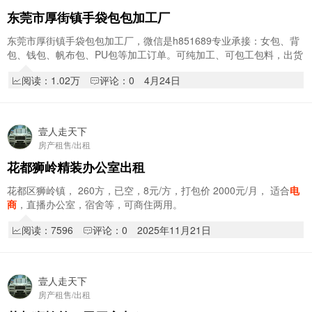
东莞市厚街镇手袋包包加工厂
东莞市厚街镇手袋包包加工厂，微信是h851689专业承接：女包、背
包、钱包、帆布包、PU包等加工订单。可纯加工、可包工包料，出货
快、质量稳，欢迎贸易公司、档口、
电商
长期合…
阅读：1.02万
评论：0
4月24日
壹人走天下
房产租售/出租
花都狮岭精装办公室出租
花都区狮岭镇， 260方，已空，8元/方，打包价 2000元/月， 适合
电
商
，直播办公室，宿舍等，可商住两用。
阅读：7596
评论：0
2025年11月21日
壹人走天下
房产租售/出租