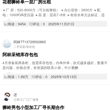
花都狮岭单一层厂房出租
🔸厂 房：520-8000方（可分租整租） 🔸办公宿舍：2600方 🔸配
电：1000KVA变压器 🔸高 度：层高7~9米 🔸有排水单元达标证，适
合无气味非重污染企业，电费：基…
阅读：9454
评论：0
2025年11月21日
阿林??13729502865
二手买卖/库存包
阿林采销库存包包
4月准备装两条柜，急需库存包包，内单外单，款式越多越好，数量不
是问题，价格合理，有资源的联系小弟，中介重酬
阅读：1.89万
评论：0
2025年10月13日
进
订单/工厂/工厂接单
狮岭男包小型加工厂寻长期合作