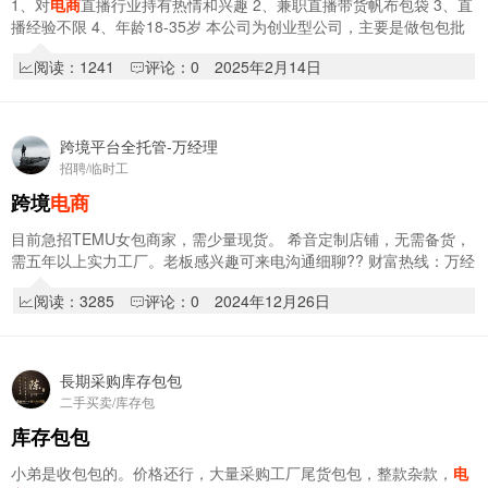
1、对
电商
直播行业持有热情和兴趣 2、兼职直播带货帆布包袋 3、直
播经验不限 4、年龄18-35岁 本公司为创业型公司，主要是做包包批
发和零售，欢迎志同道合的人加入。V+15975…
阅读：1241
评论：0
2025年2月14日
跨境平台全托管-万经理
招聘/临时工
跨境
电商
目前急招TEMU女包商家，需少量现货。 希音定制店铺，无需备货，
需五年以上实力工厂。老板感兴趣可来电沟通细聊?? 财富热线：万经
理13145122813（微信同号）
阅读：3285
评论：0
2024年12月26日
長期采购库存包包
二手买卖/库存包
库存包包
小弟是收包包的。价格还行，大量采购工厂尾货包包，整款杂款，
电