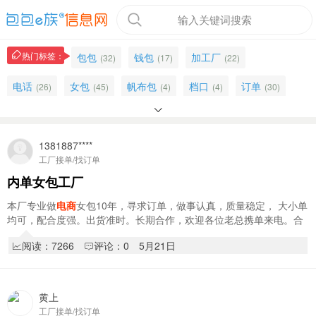
输入关键词搜索
热门标签：
包包
钱包
加工厂
(32)
(17)
(22)
电话
女包
帆布包
档口
订单
(26)
(45)
(4)
(4)
(30)

狮岭
合作
纯加工
东莞市
工厂
(16)
(17)
(10)
(5)
(33)
厂房
直播
库存包
包袋
背包
(4)
1381887****
(6)
(9)
(1)
(15)
工厂接单/找订单
包装
兼职
打包
品牌
(7)
(2)
(1)
(6)
内单女包工厂
本厂专业做
电商
女包10年，寻求订单，做事认真，质量稳定， 大小单
均可，配合度强。出货准时。长期合作，欢迎各位老总携单来电。合
作 电话13818874442(胡先生)
阅读：7266
评论：0
5月21日
黄上
工厂接单/找订单