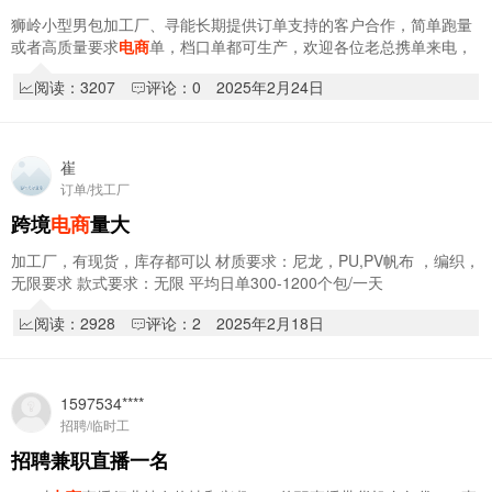
狮岭小型男包加工厂、寻能长期提供订单支持的客户合作，简单跑量
或者高质量要求
电商
单，档口单都可生产，欢迎各位老总携单来电，
v：kcjm66688（加v注明来意）
阅读：3207
评论：0
2025年2月24日
崔
订单/找工厂
跨境
电商
量大
加工厂，有现货，库存都可以 材质要求：尼龙，PU,PV帆布 ，编织，
无限要求 款式要求：无限 平均日单300-1200个包/一天
阅读：2928
评论：2
2025年2月18日
1597534****
招聘/临时工
招聘兼职直播一名