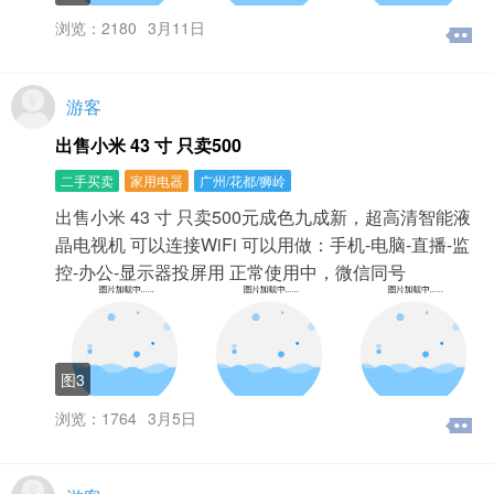
理购买标题加红。一、用户注册与登录如何成为本站的注
浏览：2180
3月11日
册用户？注册其实很简单，只要按照如下提示操作便可。
1、进入网站首页，点击右上角“注册”按钮；2、进入到“注
册”页面，根据提示信息，填写您的用户名、密码、手机之
后，点击“注册”即可。3、建议使用快捷登录功能，选择
游客
QQ登录或者微信登录，一键快速注册与登录。4、如果需
出售小米 43 寸 只卖500
要发布信息，在会员中心里，可以直接点击“发布信息”按钮
或点击右上角的“发布信息”图标。用户名有什么用？可以更
二手买卖
家用电器
广州/花都/狮岭
改吗？1、用户名是你登陆本网站的通行证，每个人都会有
一个唯一标识的用户名，您所发布的每一条信息中也会显
出售小米 43 寸 只卖500元成色九成新，超高清智能液
示出来，它是您在本网站身份的标志。目前本网站上的用
晶电视机 可以连接WiFi 可以用做：手机-电脑-直播-监
户名（账号）是不允许修改的。建议用户注册时请选择您
控-办公-显示器投屏用 正常使用中，微信同号
喜欢并能牢记的账号。2、用户名是不能够修改的，就好像
现实生活里的人名一样。3、用户名将伴随你度过在本网站
的快乐每一天。怎么登录会员管理中心？在注册成为本网
站用户后，你就可以使用账号（即用户名）登录会员管理
中心了，跟着我们来看看详细操作步骤吧：1、进入本网首
图3
页→点击右上角“登录”2、输入您的用户名与密码，点击“登
录”。3、恭喜您登陆成功，你可以发布信息或浏览信息，
浏览：1764
3月5日
随你开心。我的密码忘记了怎么办？如果您忘记了账号密
码，别担心，您可以通过点击“登录”进入快速登录页面，点
击该页面右小角中的“找回密码”按钮获得。1、进入到找回