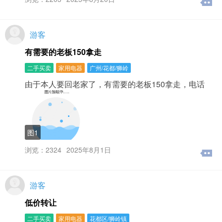
传图片，导致发布不了信息。电话被冒用？请提供被冒用
的（信息编号、冒用号码），联系我站工作人员。我要删
除信息？1、在顶部点击“修改/删除信息”。2、登录用户中
心，我发布的信息内，您可以选择修改、删除、刷新等操
游客
作。信息为什么不显示？1、如果信息含有敏感词汇、特殊
有需要的老板150拿走
字符或版规限制的内容，就需要工作人员审核通过后才能
公开显示（审核时间为24小时之内）。2、信息状态待完
二手买卖
家用电器
广州/花都/狮岭
善，您的信息需要您修改完善后才能公开展示。根据要求
修改完善信息，并通过本站工作人员审核成功后，才能公
由于本人要回老家了，有需要的老板150拿走，电话
开展示（审核时间为24小时之内）。3、修改过的信息时间
会更新但在列表中的位置不会变。如果想信息再次排到该
类别列表页面的靠前位置，您可以点击“刷新”。
图1
浏览：2324
2025年8月1日
游客
低价转让
二手买卖
家用电器
花都区/狮岭镇