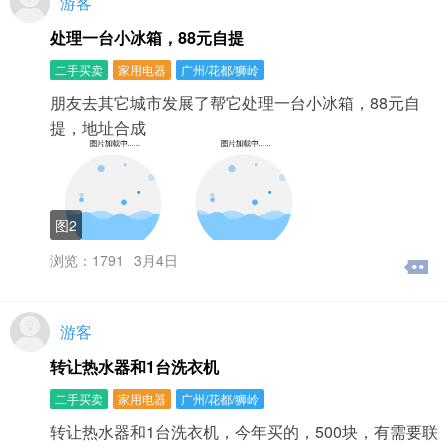
游客
密码页面后，选择手机认证或者邮箱认证，直接在页面中
输入手机号或邮箱与验证码便可找回。2、如果您没有设置
处理一台小冰箱，88元自提
手机或者邮箱认证，您也可以联系客服帮您重设密码。
二、认证服务实名认证的好处？1、发布的信息有绿色实名
二手买卖
家用电器
广州/花都/狮岭
图标。2、实名用户发布的信息优先显示。3、本网站会优
朋友去其它城市发展了帮它处理一台小冰箱，88元自
先推送实名账号发布的信息。4、实名用户可信度提升，增
大业务机会。三、信息发布与删除在本网站发布信息要收
提，地址合成
费吗？1、本网站是一个免费的皮具箱包产业分类信息交流
平台。2、我们为广大用户提供永久免费发布皮具箱包产业
分类信息的服务。为什么我的信息是“待审核”？为了保证本
网站的信息质量，我们对部分信息设置了“待审核”状
态，“待审核”的信息有以下几种情况，不管您是哪种情况，
图2
我们编辑都会及时处理。1、为了保证本网站上的绝大多数
浏览：1791
3月4日
信息合法、规范，我们会在后台设置关键字的屏蔽的功
能，当您的信息含有违法、严重违规或者语言粗俗不雅、
侮辱他人、产生歧义等内容，系统将会把这条信息自动列
入“待审核”当中。2、如果您的信息重复发表两条以上、联
游客
系方式为外地、信息缺少关键内容等情况下，也许会被本
网站列入“待审核”当中。3、您的联系方式若之前有其他账
转让热水器和1台洗衣机
号使用发布过信息，那么您的信息也会自动进入“待审核”状
二手买卖
家用电器
广州/花都/狮岭
态中，遇到这样的情况，您可以联系我们进行确认，以避
免他人使用您的联系方式。4、当然，汉字语义丰富，也许
转让热水器和1台洗衣机，今年买的，500块，有需要联
您的某些非上述有争议性的内容发布时同样遇到这样的问