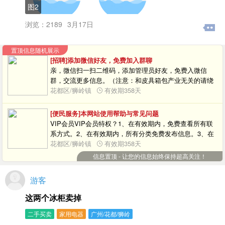
图2
浏览：2189
3月17日
置顶信息随机展示
[招聘]添加微信好友，免费加入群聊
亲，微信扫一扫二维码，添加管理员好友，免费入微信
群，交流更多信息。（注意：和皮具箱包产业无关的请绕
道。）
花都区/狮岭镇
有效期358天
[便民服务]本网站使用帮助与常见问题
VIP会员VIP会员特权？1、在有效期内，免费查看所有联
系方式。2、在有效期内，所有分类免费发布信息。3、在
有效期内，每天发布信息数量不限制，发布信息总数量不
花都区/狮岭镇
有效期358天
限制，更新间隔时间不限制。部份信息怎么查看联系方
信息置顶 - 让您的信息始终保持超高关注！
式？1、用户可以购买VIP会员月卡或者年卡，在有效期内
免费查看所有联系方式。微信小程序苹果手机（iPhone）
游客
用户不能购买会员等增值服务？微信小程序暂时不支持苹
果手机（iPhone）用户在线购买会员等增值服务，其他功
这两个冰柜卖掉
能不受影响，正常使用。提供解决方法：1、请使用安卓手
机（Android）打开微信小程序，在线购买会员等增值服务
二手买卖
家用电器
广州/花都/狮岭
后再使用。2、请搜索：包包e族，关注微信公众号，打开