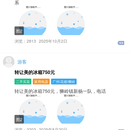
系
题未能解决，建议您与本网站客服取得联系。5、 “待审
核”的信息24小时内会审核完，通过审核后的信息会公布出
来，没通过审核的信息将被移入“回收站”中。为什么我发布
不了信息？为了营造良好的网络氛围，您的账号发布不了
信息或者登录不了，可能有以下原因：1、我们根据每个分
图2
类版块限制了发布数量，你已经在该分类下达到了发布数
量上限。2、为什么我发布信息时提示我“信息内包含非法
浏览：2813
2025年10月2日
词”？非法词是指由司法机关、主管部门、网监提供的词汇
表，请大家不要发布违法信息，填写完后检查一下发布内
容避免无意行为。3、为什么信息发布成功后显示“审核
游客
中”？所有发布的信息，都会先进审核区，等工作人员审核
通过后才会开放出来，我站审核人员在24小时内会提供给
转让美的冰箱750元
您审核结果。4、为什么发布信息时提示我“发布信息太过
频繁”？为了防止部分用户的恶意发帖行为，我们对发帖速
二手买卖
家用电器
广州/花都/狮岭
度进行了限制，这时建议大家稍微休息一下再发布。5、为
转让美的冰箱750元，狮岭镇新杨一队，电话
什么发布信息时提示我 “信息重复”？相同的信息不允许重
复发布，建议您在发布时对信息进行修改。您还可以选择
在用户中心里的“刷新”来代替发布。6、为什么我发布不了
帖子（怎么清除浏览器缓存）？当您遇到以下问题时，可
以尝试清除浏览器IE临时文件或重置浏览器选项后重试：
图2
1、点击“发布”按钮无反应；2、点击“发布”按钮后，按钮为
灰色，页面不跳转；3、提示可以发布0条信息；4、无法上
浏览：2203
2025年8月20日