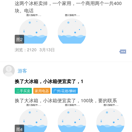
这两个冰柜卖掉，一个家用，一个商用两个一共400
底部菜单苹果手机（iPhone）专用链接，可以在线购买会
块。电话
员等增值服务。3、请使用PC电脑打开浏览器输入网址：
www.baobaoezu.com，打开电脑网站，在线购买会员等增
值服务后再使用。置顶与刷新置顶有哪几种形式？置顶有3
种形式，A级置顶，B级置顶，C级置顶。置顶信息排序规
则：1：A级置顶，2：B级置顶，3：C级置顶。信息发布
图2
成功后，直接点击购买置顶，付款后信息自动置顶。已发
布的信息，通过搜索找到信息，点击标题进入详细页面，
浏览：2120
3月13日
点击管理购买置顶。置顶有什么好处？信息置顶后，就能
够很容易被更多的人关注到。因为网友在浏览信息时都会
先浏览靠前的内容，这样您发布信息的有效性就得到了保
障。置顶信息获得的关注是普通信息的10倍。置顶是什
游客
么？信息置顶是本网站为用户提供的增值服务，对自己已
换了大冰箱，小冰箱便宜卖了，1
经发布成功的信息，您可以联系本网站工作人员咨询置顶
业务。置顶后该信息就会在该类别的列表页中长时间处在
二手买卖
家用电器
广州/花都/狮岭
靠前的固定位置，并带醒目图标 。置顶信息会引起用户更
多关注，不会因为有新的帖子发布，而使您的帖子被挤到
换了大冰箱，小冰箱便宜卖了，100块，要的联系
后边，以至于无法被关注到。刷新是什么？刷新信息相当
于您把这个信息重新发布一次，信息会再次排到该类别列
表页面的靠前位置。标题加红？信息发布成功后，直接点
击购买标题加红，付款后信息自动标题加红。已发布的信
图4
息，通过搜索找到信息，点击标题进入详细页面，点击管