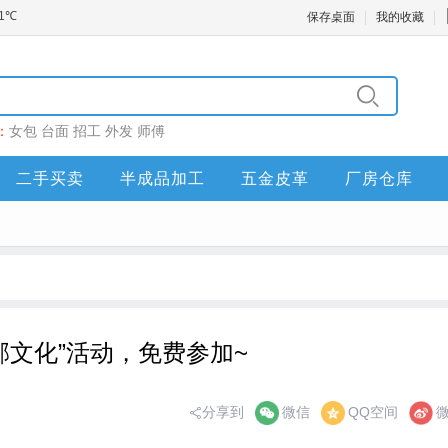
保存桌面
我的收藏
：
女包
台面
招工
外发
师傅
二手买卖
半成品加工
五金皮革
厂房仓库
邮文化”活动，免费参加~
分享到
微信
QQ空间