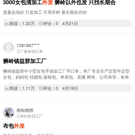
3000女包清加工
外发
狮岭以外也发 只找长期合
质量必须好 只发加工 不用开料 要长期合作的
阅读：1.22万
评论：0
4月21日
1381887****
工厂接单/找订单
狮岭镇益群加工厂
狮岭镇益群中小型女包手袋加工厂寻订单，本厂专业生产定型半定型
女包，妈妈包 结婚包 菱格包。单肩包。直播 网单、公司单等，有单
外发
的老板请联系13818874442（微信同号
阅读：1.11万
评论：0
4月19日
相知相惜
订单外发/找工厂
布包
外发