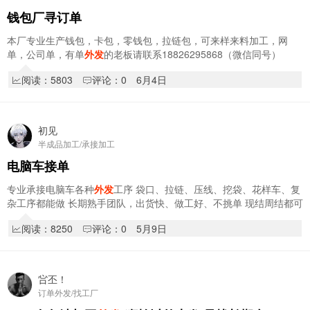
钱包厂寻订单
本厂专业生产钱包，卡包，零钱包，拉链包，可来样来料加工，网
单，公司单，有单
外发
的老板请联系18826295868（微信同号）
阅读：5803
评论：0
6月4日
初见
半成品加工/承接加工
电脑车接单
专业承接电脑车各种
外发
工序 袋口、拉链、压线、挖袋、花样车、复
杂工序都能做 长期熟手团队，出货快、做工好、不挑单 现结周结都可
以，狮岭周边可送货取货 有
外发
单的…
阅读：8250
评论：0
5月9日
吢丕！
订单外发/找工厂