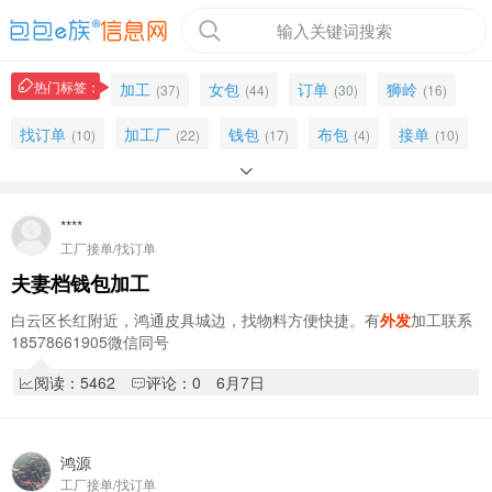
输入关键词搜索
热门标签：
加工
女包
订单
狮岭
(37)
(44)
(30)
(16)
找订单
加工厂
钱包
布包
接单
(10)
(22)
(17)
(4)
(10)

工厂
卡包
合作
外单
纯加工
(32)
(4)
(17)
(3)
(9)
杂工
内格
皮具
送货
直播
(2)
****
(1)
(7)
(4)
(6)
工厂接单/找订单
双肩背
找加工厂
找定单
电脑车
(2)
(1)
(1)
(6)
夫妻档钱包加工
包包
主管
油边
白云区
开料
(32)
(2)
(7)
(3)
(2)
白云区长红附近，鸿通皮具城边，找物料方便快捷。有
外发
加工联系
18578661905微信同号
阅读：5462
评论：0
6月7日
鸿源
工厂接单/找订单