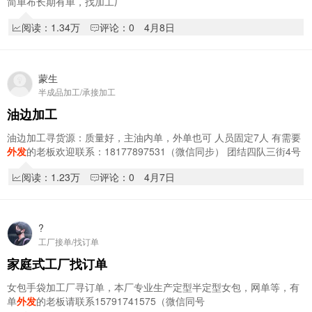
简单布长期有单，找加工厂
阅读：1.34万
评论：0
4月8日
蒙生
半成品加工/承接加工
油边加工
油边加工寻货源：质量好，主油内单，外单也可 人员固定7人 有需要
外发
的老板欢迎联系：18177897531（微信同步） 团结四队三街4号
阅读：1.23万
评论：0
4月7日
?
工厂接单/找订单
家庭式工厂找订单
女包手袋加工厂寻订单，本厂专业生产定型半定型女包，网单等，有
单
外发
的老板请联系15791741575（微信同号