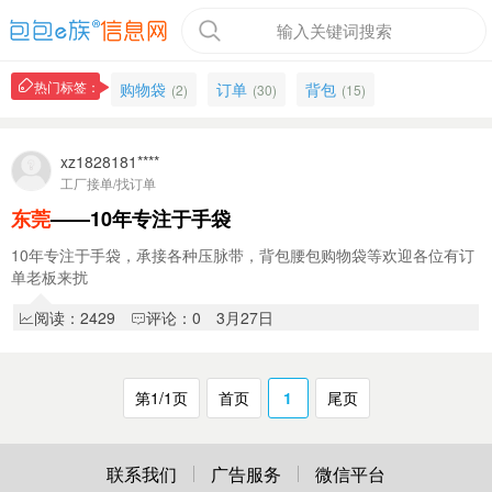
输入关键词搜索
热门标签：
购物袋
订单
背包
(2)
(30)
(15)
xz1828181****
工厂接单/找订单
东莞
——10年专注于手袋
10年专注于手袋，承接各种压脉带，背包腰包购物袋等欢迎各位有订
单老板来扰
阅读：2429
评论：0
3月27日
第1/1页
首页
1
尾页
联系我们
广告服务
微信平台